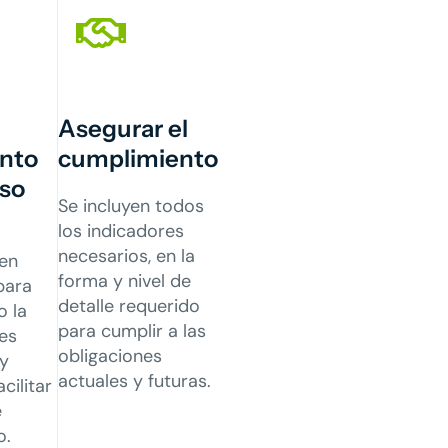
Asegurar el
nto
cumplimiento
eso
Se incluyen todos
los indicadores
necesarios, en la
 en
forma y nivel de
para
detalle requerido
o la
para cumplir a las
es
obligaciones
y
actuales y futuras.
cilitar
e
o.