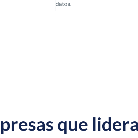
datos.
p
r
e
s
a
s
q
u
e
l
i
d
e
r