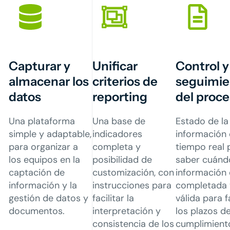
Capturar y
Unificar
Control y
almacenar los
criterios de
seguimie
datos
reporting
del proc
Una plataforma
Una base de
Estado de la
simple y adaptable,
indicadores
información
para organizar a
completa y
tiempo real 
los equipos en la
posibilidad de
saber cuánd
captación de
customización, con
información 
información y la
instrucciones para
completada 
gestión de datos y
facilitar la
válida para fa
documentos.​
interpretación y
los plazos d
consistencia de los
cumplimient