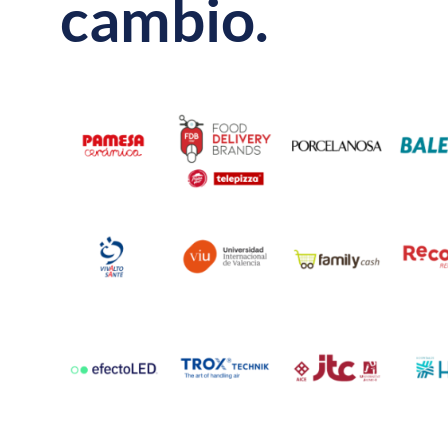
c
a
m
b
i
o
.