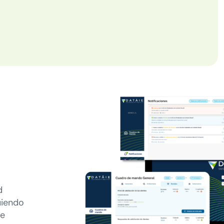
d
uiendo
de