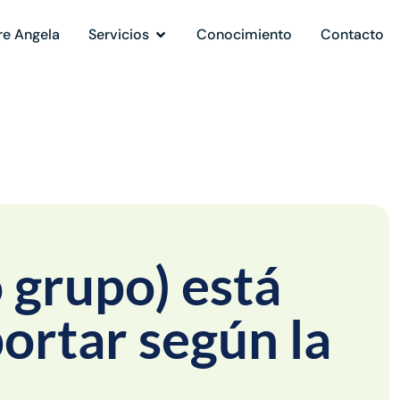
re Angela
Servicios
Conocimiento
Contacto
 grupo) está
portar según la