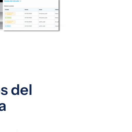
s del
a