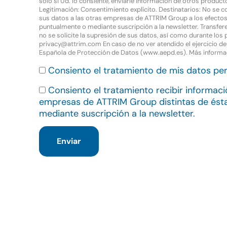
solo si Ud. lo consiente, enviarle información de otros produ
Legitimación: Consentimiento explícito. Destinatarios: No se 
sus datos a las otras empresas de ATTRIM Group a los efectos 
puntualmente o mediante suscripción a la newsletter. Transfere
no se solicite la supresión de sus datos, así como durante los 
privacy@attrim.com En caso de no ver atendido el ejercicio d
Española de Protección de Datos (www.aepd.es). Más informa
Consiento el tratamiento de mis datos per
Consiento el tratamiento recibir informac
empresas de ATTRIM Group distintas de és
mediante suscripción a la newsletter.
Enviar