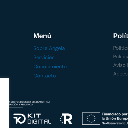
Menú
Polí
Políti
Sobre Angela
Políti
Servicios
Aviso 
Conocimiento
Accesi
Contacto