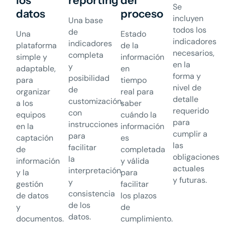
los
reporting
del
Se
datos
proceso
incluyen
Una base
todos los
de
Una
Estado
indicadores
indicadores
plataforma
de la
necesarios,
completa
simple y
información
en la
y
adaptable,
en
forma y
posibilidad
para
tiempo
nivel de
de
organizar
real para
detalle
customización,
a los
saber
requerido
con
equipos
cuándo la
para
instrucciones
en la
información
cumplir a
para
captación
es
las
facilitar
de
completada
obligaciones
la
información
y válida
actuales
interpretación
y la
para
y futuras.
y
gestión
facilitar
consistencia
de datos
los plazos
de los
y
de
datos.
documentos.​
cumplimiento.