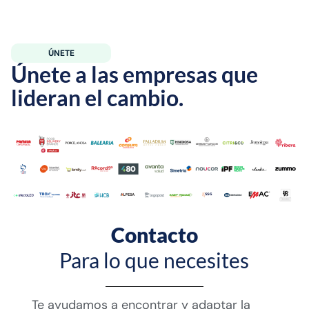
ÚNETE
Ú
n
e
t
e
a
l
a
s
e
m
p
r
e
s
a
s
q
u
e
l
i
d
e
r
a
n
e
l
c
a
m
b
i
o
.
Contacto
Para lo que necesites
Te ayudamos a encontrar y adaptar la