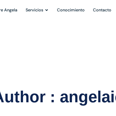
re Angela
Servicios
Conocimiento
Contacto
Author : angelai