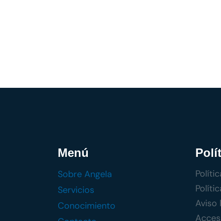
Menú
Polí
Políti
Sobre Angela
Políti
Servicios
Aviso 
Conocimiento
Accesi